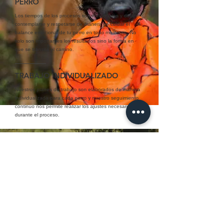
PERRO
Los tiempos de los procesos son individuales y deben
contemplarse y respetarse de manera de cuidar el
balance emocional de tu perro en todo momento. No
solo son importantes los resultados sino la forma en
que se transita el camino.
TRABAJO INDIVIDUALIZADO
Nuestros planes de trabajo son elaborados de manera
individualizada para cada perro y nuestro seguimiento
continuo nos permite realizar los ajustes necesarios
durante el proceso.
RESERVÁ
UNA CONSULTA