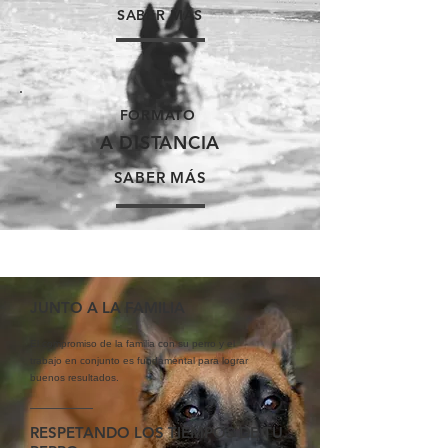
SABER MÁS
FORMATO
A DISTANCIA
SABER MÁS
JUNTO A LA FAMILIA
El compromiso de la familia con su perro y el
trabajo en conjunto es fundamental para lograr
buenos resultados.
RESPETANDO LOS TIEMPOS DE TU